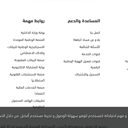
المساعدة والدعم
روابط مهمة
اتصل بنا
بوابة وزارة الداخلية
بلاغ عن فساد (نزاهة)
المنصة الوطنية الموحدة
الأسئلة الشائعة
الاستراتيجية الوطنية للبيانات
والذكاء الاصطناعي
قنوات الخدمة
منصة البيانات المفتوحة
ة
قنوات تفعيل الهوية الوطنية
الرقمية
بوابة المشاركة الالكترونية
التسجيل والاشتراك
منصة الاستشارات القانونية
(استطلاع)
منصة الخدمات المالية
(اعتماد)
تطبيقات الهاتف المحمول
الحكومية
و فهم احتياجاته كمستخدم لتوفير سهولة الوصول و تجربة مستخدم أفضل. من خلال الاس
جميع الحقوق محفوظة لأبشر، المملكة العربية السعودية ©
448