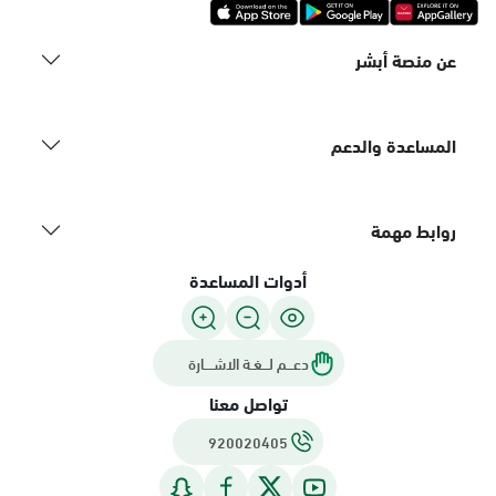
عن منصة أبشر
المساعدة والدعم
روابط مهمة
أدوات المساعدة
دعـــم لـــغـة الاشــــارة
تواصل معنا
920020405