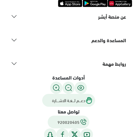
عن منصة أبشر
المساعدة والدعم
روابط مهمة
أدوات المساعدة
دعـــم لـــغـة الاشــــارة
تواصل معنا
920020405