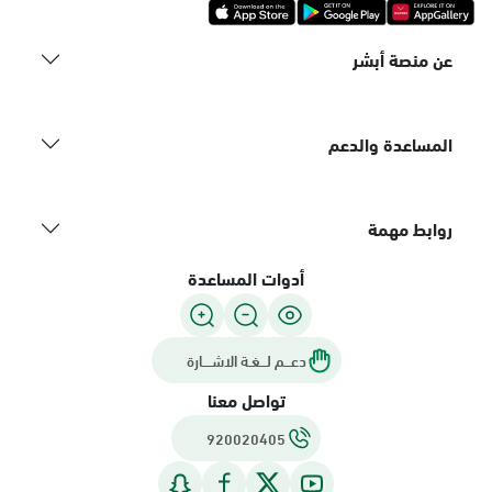
عن منصة أبشر
المساعدة والدعم
روابط مهمة
أدوات المساعدة
دعـــم لـــغـة الاشــــارة
تواصل معنا
920020405