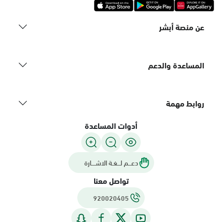
عن منصة أبشر
المساعدة والدعم
روابط مهمة
أدوات المساعدة
دعـــم لـــغـة الاشــــارة
تواصل معنا
920020405