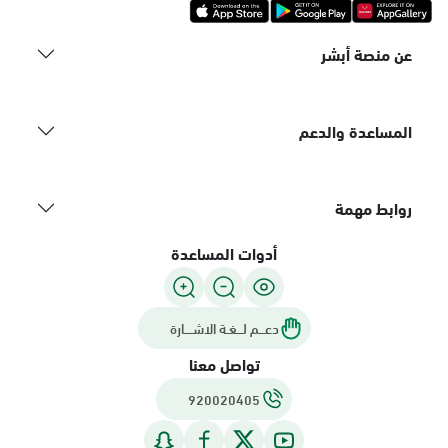
عن منصة أبشر
المساعدة والدعم
روابط مهمة
أدوات المساعدة
دعـــم لـــغـة الاشــــارة
تواصل معنا
920020405