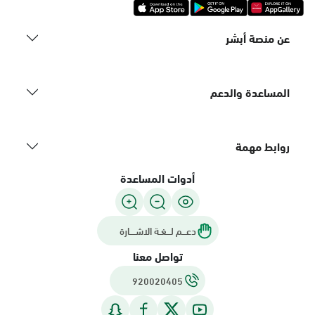
عن منصة أبشر
المساعدة والدعم
روابط مهمة
أدوات المساعدة
دعـــم لـــغـة الاشــــارة
تواصل معنا
920020405