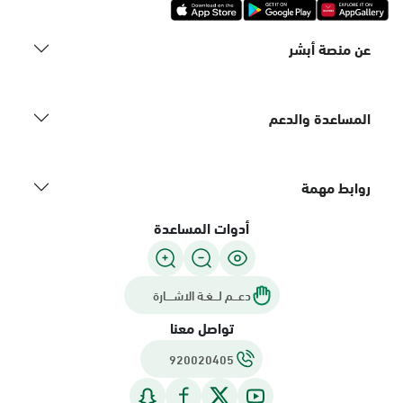
عن منصة أبشر
المساعدة والدعم
روابط مهمة
أدوات المساعدة
دعـــم لـــغـة الاشــــارة
تواصل معنا
920020405