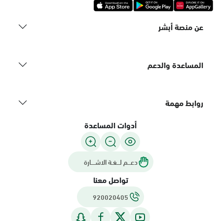
عن منصة أبشر
المساعدة والدعم
روابط مهمة
أدوات المساعدة
دعـــم لـــغـة الاشــــارة
تواصل معنا
920020405