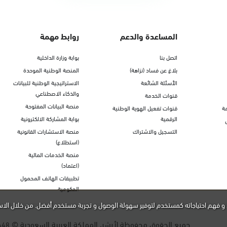
المساعدة والدعم
روابط مهمة
اتصل بنا
بوابة وزارة الداخلية
بلاغ عن فساد (نزاهة)
المنصة الوطنية الموحدة
الأسئلة الشائعة
الاستراتيجية الوطنية للبيانات
والذكاء الاصطناعي
قنوات الخدمة
منصة البيانات المفتوحة
ة
قنوات تفعيل الهوية الوطنية
الرقمية
بوابة المشاركة الالكترونية
التسجيل والاشتراك
منصة الاستشارات القانونية
(استطلاع)
منصة الخدمات المالية
(اعتماد)
تطبيقات الهاتف المحمول
الحكومية
و فهم احتياجاته كمستخدم لتوفير سهولة الوصول و تجربة مستخدم أفضل. من خلال الاس
جميع الحقوق محفوظة لأبشر، المملكة العربية السعودية ©
448