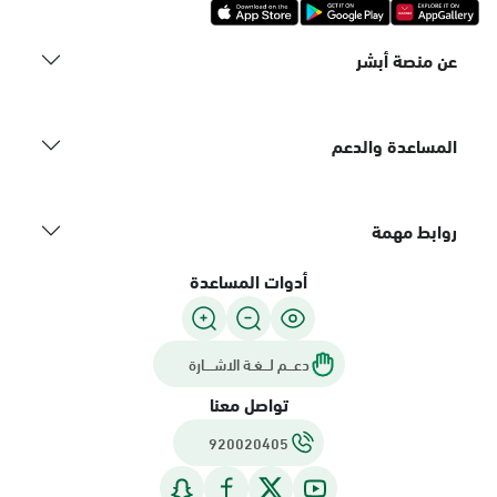
عن منصة أبشر
المساعدة والدعم
روابط مهمة
أدوات المساعدة
دعـــم لـــغـة الاشــــارة
تواصل معنا
920020405