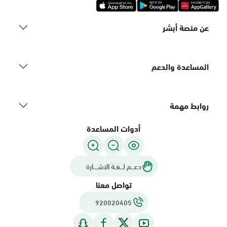
عن منصة أبشر
المساعدة والدعم
روابط مهمة
أدوات المساعدة
دعـــم لـــغـة الاشــــارة
تواصل معنا
920020405