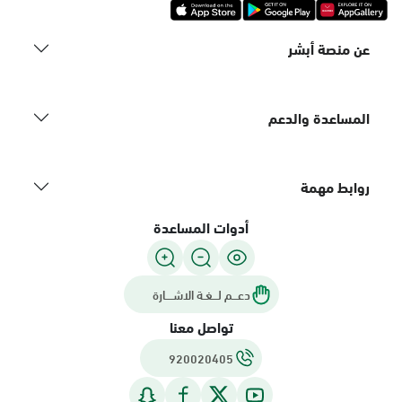
عن منصة أبشر
المساعدة والدعم
روابط مهمة
أدوات المساعدة
دعـــم لـــغـة الاشــــارة
تواصل معنا
920020405