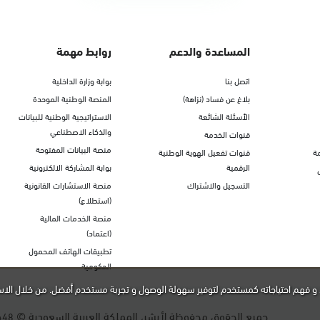
المساعدة والدعم
روابط مهمة
اتصل بنا
بوابة وزارة الداخلية
بلاغ عن فساد (نزاهة)
المنصة الوطنية الموحدة
الأسئلة الشائعة
الاستراتيجية الوطنية للبيانات
والذكاء الاصطناعي
قنوات الخدمة
منصة البيانات المفتوحة
ة
قنوات تفعيل الهوية الوطنية
الرقمية
بوابة المشاركة الالكترونية
التسجيل والاشتراك
منصة الاستشارات القانونية
(استطلاع)
منصة الخدمات المالية
(اعتماد)
تطبيقات الهاتف المحمول
الحكومية
و فهم احتياجاته كمستخدم لتوفير سهولة الوصول و تجربة مستخدم أفضل. من خلال الاس
جميع الحقوق محفوظة لأبشر، المملكة العربية السعودية ©
448