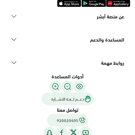
عن منصة أبشر
المساعدة والدعم
روابط مهمة
أدوات المساعدة
دعـــم لـــغـة الاشــــارة
تواصل معنا
920020405