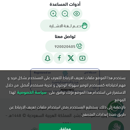
أدوات المساعدة
دعـــم لـــغـة الاشــــارة
تواصل معنا
920020405
يستخدم هذا الموقع ملفات تعريف الارتباط للتعرف على المستخدم بشكل فريد و
فهم احتياجاته كمستخدم لتوفير سهولة الوصول و تجربة مستخدم أفضل. من خلال
الاستمرار في استخدام هذا الموقع فإنك توافق على
سياسة الخصوصية
لهذا
الموقع.
بالإضافة إلى ذلك, يستطيع المستخدم رفض استخدام ملفات تعريف الارتباط عن
سياسة الخصوصية
شروط الاستخدام
خريطة الموقع
التقويم
طريق ضبط إعدادات المتصفح.
جميع الحقوق محفوظة لأبشر، المملكة العربية السعودية ©
هـ -
1448
م.
2026
موافق