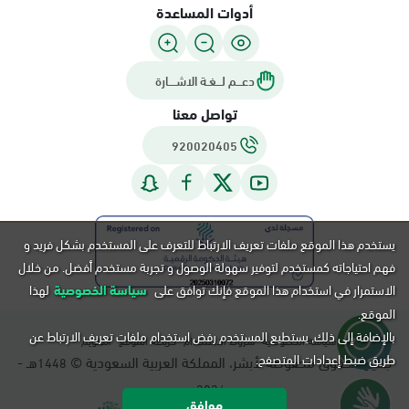
أدوات المساعدة
دعـــم لـــغـة الاشــــارة
تواصل معنا
920020405
يستخدم هذا الموقع ملفات تعريف الارتباط للتعرف على المستخدم بشكل فريد و
فهم احتياجاته كمستخدم لتوفير سهولة الوصول و تجربة مستخدم أفضل. من خلال
الاستمرار في استخدام هذا الموقع فإنك توافق على
سياسة الخصوصية
لهذا
الموقع.
بالإضافة إلى ذلك, يستطيع المستخدم رفض استخدام ملفات تعريف الارتباط عن
سياسة الخصوصية
شروط الاستخدام
خريطة الموقع
التقويم
طريق ضبط إعدادات المتصفح.
جميع الحقوق محفوظة لأبشر، المملكة العربية السعودية ©
هـ -
1448
م.
2026
موافق