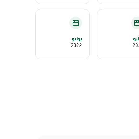
يو
يونيو
2022
20