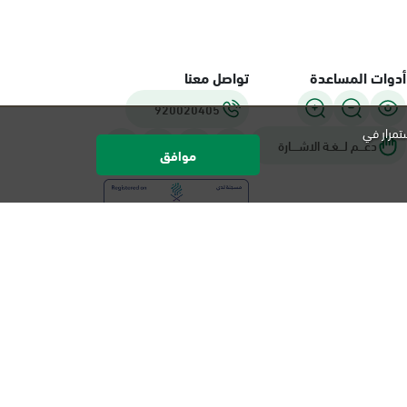
أدوات المساعدة
تواصل معنا
920020405
تمرار في
دعـــم لـــغـة الاشــــارة
موافق