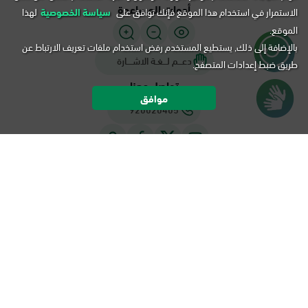
أدوات المساعدة
الاستمرار في استخدام هذا الموقع فإنك توافق على
سياسة الخصوصية
لهذا
الموقع.
بالإضافة إلى ذلك, يستطيع المستخدم رفض استخدام ملفات تعريف الارتباط عن
دعـــم لـــغـة الاشــــارة
طريق ضبط إعدادات المتصفح.
تواصل معنا
موافق
920020405
سياسة الخصوصية
شروط الاستخدام
خريطة الموقع
التقويم
جميع الحقوق محفوظة لأبشر، المملكة العربية السعودية ©
هـ -
1448
م.
2026