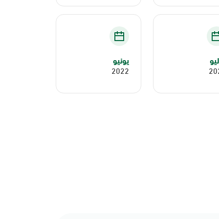
يو
يونيو
2022
20