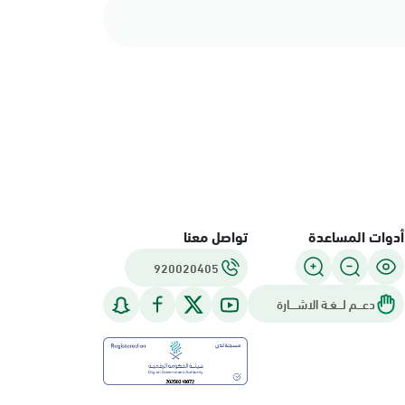
أدوات المساعدة
تواصل معنا
920020405
دعـــم لـــغـة الاشــــارة