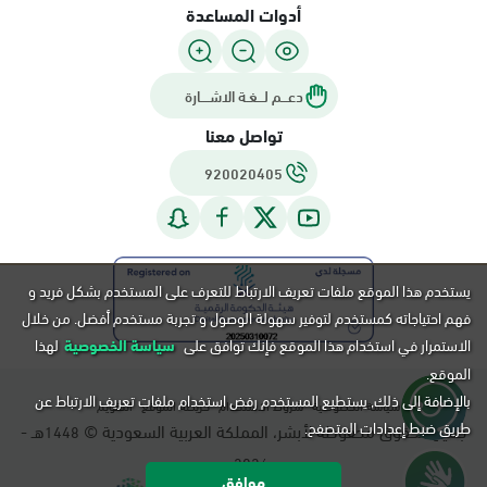
أدوات المساعدة
دعـــم لـــغـة الاشــــارة
تواصل معنا
920020405
يستخدم هذا الموقع ملفات تعريف الارتباط للتعرف على المستخدم بشكل فريد و
فهم احتياجاته كمستخدم لتوفير سهولة الوصول و تجربة مستخدم أفضل. من خلال
الاستمرار في استخدام هذا الموقع فإنك توافق على
سياسة الخصوصية
لهذا
الموقع.
بالإضافة إلى ذلك, يستطيع المستخدم رفض استخدام ملفات تعريف الارتباط عن
سياسة الخصوصية
شروط الاستخدام
خريطة الموقع
التقويم
طريق ضبط إعدادات المتصفح.
جميع الحقوق محفوظة لأبشر، المملكة العربية السعودية ©
هـ -
1448
م.
2026
موافق