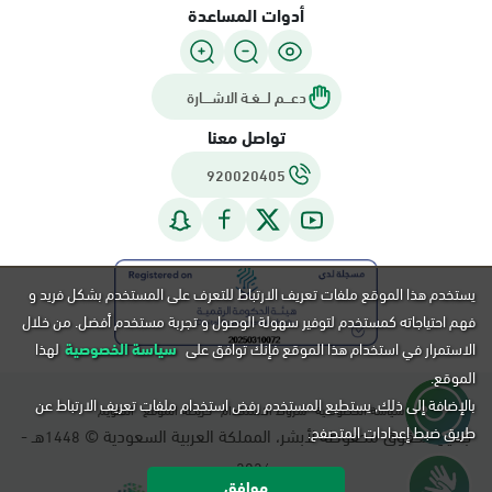
أدوات المساعدة
دعـــم لـــغـة الاشــــارة
تواصل معنا
920020405
يستخدم هذا الموقع ملفات تعريف الارتباط للتعرف على المستخدم بشكل فريد و
فهم احتياجاته كمستخدم لتوفير سهولة الوصول و تجربة مستخدم أفضل. من خلال
الاستمرار في استخدام هذا الموقع فإنك توافق على
سياسة الخصوصية
لهذا
الموقع.
بالإضافة إلى ذلك, يستطيع المستخدم رفض استخدام ملفات تعريف الارتباط عن
سياسة الخصوصية
شروط الاستخدام
خريطة الموقع
التقويم
طريق ضبط إعدادات المتصفح.
جميع الحقوق محفوظة لأبشر، المملكة العربية السعودية ©
هـ -
1448
م.
2026
موافق