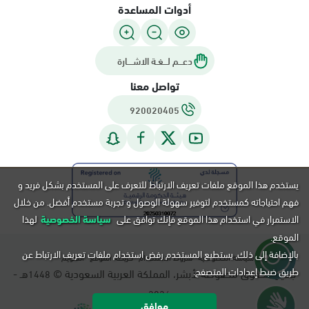
أدوات المساعدة
دعـــم لـــغـة الاشــــارة
تواصل معنا
920020405
يستخدم هذا الموقع ملفات تعريف الارتباط للتعرف على المستخدم بشكل فريد و
فهم احتياجاته كمستخدم لتوفير سهولة الوصول و تجربة مستخدم أفضل. من خلال
الاستمرار في استخدام هذا الموقع فإنك توافق على
سياسة الخصوصية
لهذا
الموقع.
بالإضافة إلى ذلك, يستطيع المستخدم رفض استخدام ملفات تعريف الارتباط عن
سياسة الخصوصية
شروط الاستخدام
خريطة الموقع
التقويم
طريق ضبط إعدادات المتصفح.
جميع الحقوق محفوظة لأبشر، المملكة العربية السعودية ©
هـ -
1448
م.
2026
موافق