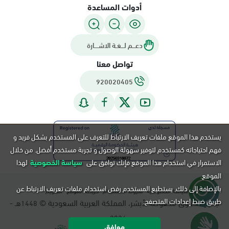
أدوات المساعدة
دعـــم لـــغـة الاشــــارة
تواصل معنا
920020405
يستخدم هذا الموقع ملفات تعريف الارتباط للتعرف على المستخدم بشكل فريد و
فهم احتياجاته كمستخدم لتوفير سهولة الوصول و تجربة مستخدم أفضل. من خلال
الاستمرار في استخدام هذا الموقع فإنك توافق على
سياسة الخصوصية
لهذا
الموقع.
بالإضافة إلى ذلك, يستطيع المستخدم رفض استخدام ملفات تعريف الارتباط عن
سياسة الخصوصية
شروط الاستخدام
خريطة الموقع
التقويم
طريق ضبط إعدادات المتصفح.
جميع الحقوق محفوظة لأبشر، المملكة العربية السعودية ©
هـ -
1448
م.
2026
موافق