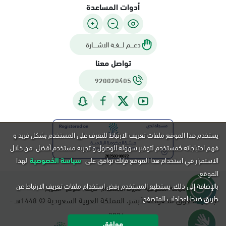
أدوات المساعدة
دعـــم لـــغـة الاشــــارة
تواصل معنا
920020405
يستخدم هذا الموقع ملفات تعريف الارتباط للتعرف على المستخدم بشكل فريد و
فهم احتياجاته كمستخدم لتوفير سهولة الوصول و تجربة مستخدم أفضل. من خلال
الاستمرار في استخدام هذا الموقع فإنك توافق على
سياسة الخصوصية
لهذا
الموقع.
بالإضافة إلى ذلك, يستطيع المستخدم رفض استخدام ملفات تعريف الارتباط عن
سياسة الخصوصية
شروط الاستخدام
خريطة الموقع
التقويم
طريق ضبط إعدادات المتصفح.
جميع الحقوق محفوظة لأبشر، المملكة العربية السعودية ©
هـ -
1448
م.
2026
موافق