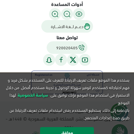
أدوات المساعدة
دعـــم لـــغـة الاشــــارة
تواصل معنا
920020405
يستخدم هذا الموقع ملفات تعريف الارتباط للتعرف على المستخدم بشكل فريد و
فهم احتياجاته كمستخدم لتوفير سهولة الوصول و تجربة مستخدم أفضل. من خلال
الاستمرار في استخدام هذا الموقع فإنك توافق على
سياسة الخصوصية
لهذا
الموقع.
بالإضافة إلى ذلك, يستطيع المستخدم رفض استخدام ملفات تعريف الارتباط عن
سياسة الخصوصية
شروط الاستخدام
خريطة الموقع
التقويم
طريق ضبط إعدادات المتصفح.
جميع الحقوق محفوظة لأبشر، المملكة العربية السعودية ©
هـ -
1448
م.
2026
موافق