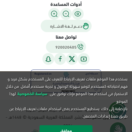
أدوات المساعدة
دعـــم لـــغـة الاشــــارة
تواصل معنا
920020405
يستخدم هذا الموقع ملفات تعريف الارتباط للتعرف على المستخدم بشكل فريد و
فهم احتياجاته كمستخدم لتوفير سهولة الوصول و تجربة مستخدم أفضل. من خلال
الاستمرار في استخدام هذا الموقع فإنك توافق على
سياسة الخصوصية
لهذا
الموقع.
بالإضافة إلى ذلك, يستطيع المستخدم رفض استخدام ملفات تعريف الارتباط عن
سياسة الخصوصية
شروط الاستخدام
خريطة الموقع
التقويم
طريق ضبط إعدادات المتصفح.
جميع الحقوق محفوظة لأبشر، المملكة العربية السعودية ©
هـ -
1448
م.
2026
موافق