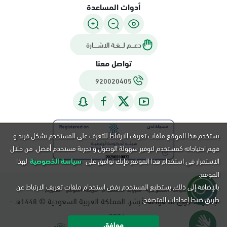
أدوات المساعدة
دعـــم لـــغـة الاشــــارة
تواصل معنا
920020405
يستخدم هذا الموقع ملفات تعريف الارتباط للتعرف على المستخدم بشكل فريد و
فهم احتياجاته كمستخدم لتوفير سهولة الوصول و تجربة مستخدم أفضل. من خلال
الاستمرار في استخدام هذا الموقع فإنك توافق على
سياسة الخصوصية
لهذا
الموقع.
بالإضافة إلى ذلك, يستطيع المستخدم رفض استخدام ملفات تعريف الارتباط عن
سياسة الخصوصية
شروط الاستخدام
خريطة الموقع
التقويم
طريق ضبط إعدادات المتصفح.
جميع الحقوق محفوظة لأبشر، المملكة العربية السعودية ©
هـ -
1448
م.
2026
موافق