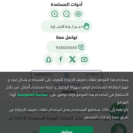
أدوات المساعدة
دعـــم لـــغـة الاشــــارة
تواصل معنا
920020405
يستخدم هذا الموقع ملفات تعريف الارتباط للتعرف على المستخدم بشكل فريد و
فهم احتياجاته كمستخدم لتوفير سهولة الوصول و تجربة مستخدم أفضل. من خلال
الاستمرار في استخدام هذا الموقع فإنك توافق على
سياسة الخصوصية
لهذا
الموقع.
بالإضافة إلى ذلك, يستطيع المستخدم رفض استخدام ملفات تعريف الارتباط عن
سياسة الخصوصية
شروط الاستخدام
خريطة الموقع
التقويم
طريق ضبط إعدادات المتصفح.
جميع الحقوق محفوظة لأبشر، المملكة العربية السعودية ©
هـ -
1448
م.
2026
موافق