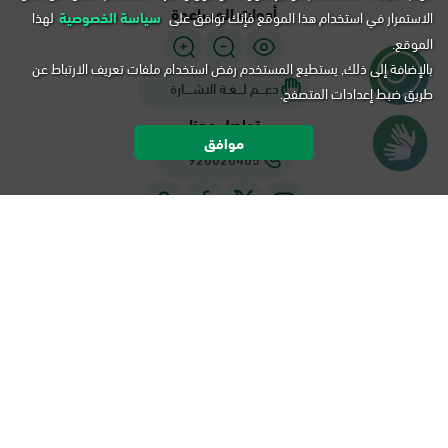
أدوات المساعدة
الاستمرار في استخدام هذا الموقع فإنك توافق على
سياسة الخصوصية
لهذا
الموقع.
بالإضافة إلى ذلك, يستطيع المستخدم رفض استخدام ملفات تعريف الارتباط عن
دعـــم لـــغـة الاشــــارة
طريق ضبط إعدادات المتصفح.
تواصل معنا
موافق
920020405
سياسة الخصوصية
شروط الاستخدام
خريطة الموقع
التقويم
جميع الحقوق محفوظة لأبشر، المملكة العربية السعودية ©
هـ -
1448
م.
2026