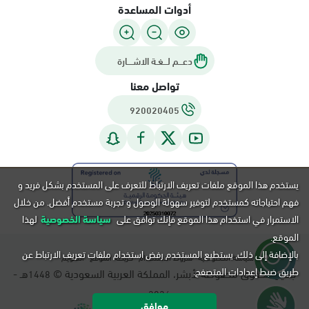
أدوات المساعدة
دعـــم لـــغـة الاشــــارة
تواصل معنا
920020405
يستخدم هذا الموقع ملفات تعريف الارتباط للتعرف على المستخدم بشكل فريد و
فهم احتياجاته كمستخدم لتوفير سهولة الوصول و تجربة مستخدم أفضل. من خلال
الاستمرار في استخدام هذا الموقع فإنك توافق على
سياسة الخصوصية
لهذا
الموقع.
بالإضافة إلى ذلك, يستطيع المستخدم رفض استخدام ملفات تعريف الارتباط عن
سياسة الخصوصية
شروط الاستخدام
خريطة الموقع
التقويم
طريق ضبط إعدادات المتصفح.
جميع الحقوق محفوظة لأبشر، المملكة العربية السعودية ©
هـ -
1448
م.
2026
موافق