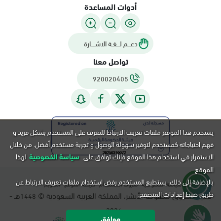
أدوات المساعدة
دعـــم لـــغـة الاشــــارة
تواصل معنا
920020405
يستخدم هذا الموقع ملفات تعريف الارتباط للتعرف على المستخدم بشكل فريد و
فهم احتياجاته كمستخدم لتوفير سهولة الوصول و تجربة مستخدم أفضل. من خلال
الاستمرار في استخدام هذا الموقع فإنك توافق على
سياسة الخصوصية
لهذا
الموقع.
بالإضافة إلى ذلك, يستطيع المستخدم رفض استخدام ملفات تعريف الارتباط عن
سياسة الخصوصية
شروط الاستخدام
خريطة الموقع
التقويم
طريق ضبط إعدادات المتصفح.
جميع الحقوق محفوظة لأبشر، المملكة العربية السعودية ©
هـ -
1448
م.
2026
موافق