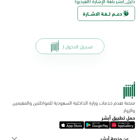
دليل_أبشر بلغة الإشارة (الفيديو)
دعـــم لـــغـة الاشــــارة
تسجيل الدخول لـ
منصة تقدم خدمات وزارة الداخلية السعودية للمواطنين والمقيمين
والزوار
حمل تطبيق أبشر
عن منصة أبشر