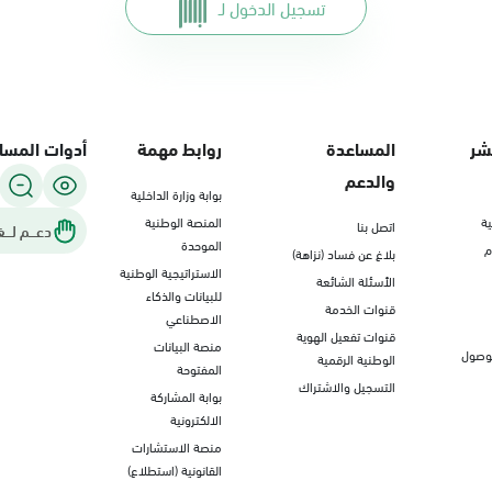
تسجيل الدخول لـ
شر
المساعدة
روابط مهمة
أدوات المسا
والدعم
بوابة وزارة الداخلية
ة
المنصة الوطنية
اتصل بنا
دعـــم لـــغ
الموحدة
م
بلاغ عن فساد (نزاهة)
الاستراتيجية الوطنية
الأسئلة الشائعة
للبيانات والذكاء
قنوات الخدمة
الاصطناعي
قنوات تفعيل الهوية
منصة البيانات
لوصول
الوطنية الرقمية
المفتوحة
التسجيل والاشتراك
بوابة المشاركة
الالكترونية
منصة الاستشارات
القانونية (استطلاع)