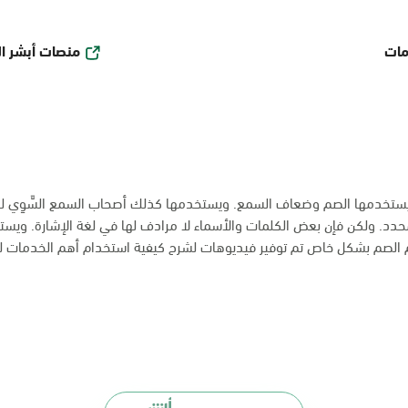
منصات أبشر ا
مات
ة يستخدمها الصم وضعاف السمع. ويستخدمها كذلك أصحاب السمع السَّوِي للت
دد. ولكن فإن بعض الكلمات والأسماء لا مرادف لها في لغة الإشارة. ويستخدم
م الصم بشكل خاص تم توفير فيديوهات لشرح كيفية استخدام أهم الخدمات ل