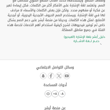
وضعاف السمع. ويستخدمها كذلك أصحاب السمع السَّوِي للتخاطب مع
الصم. وتعتمد لغة الإشارة على الأفكار أكثر من الكلمات، فكل إيماءة تعبر
عن فكرة أو مفهوم محدد. ولكن فإن بعض الكلمات والأسماء لا مرادف
لها في لغة الإشارة. ويستخدم الصم الحروف الأبجدية اليدوية، أو أبجدية
الأصابع، لمثل هذه الكلمات. وحرصًا من منصة أبشر على دعم الصم بشكل
خاص تم توفير فيديوهات لشرح كيفية استخدام أهم الخدمات لخدمة هذه
الفئة في جميع مناطق المملكة.
دليل_أبشر بلغة الإشارة (الفيديو)
دعـــم لـــغـة الاشــــارة
وسائل التواصل الاجتماعي
أدوات المساعدة
A+
A-
عن منصة أبشر