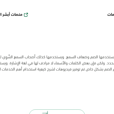
منصات أبشر ا
مات
ة يستخدمها الصم وضعاف السمع. ويستخدمها كذلك أصحاب السمع السَّوِي للت
دد. ولكن فإن بعض الكلمات والأسماء لا مرادف لها في لغة الإشارة. ويستخدم
م الصم بشكل خاص تم توفير فيديوهات لشرح كيفية استخدام أهم الخدمات ل