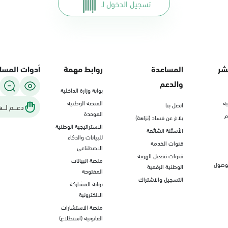
تسجيل الدخول لـ
شر
المساعدة
روابط مهمة
أدوات المسا
والدعم
بوابة وزارة الداخلية
ة
المنصة الوطنية
اتصل بنا
دعـــم لـــغ
الموحدة
م
بلاغ عن فساد (نزاهة)
الاستراتيجية الوطنية
الأسئلة الشائعة
للبيانات والذكاء
قنوات الخدمة
الاصطناعي
قنوات تفعيل الهوية
منصة البيانات
لوصول
الوطنية الرقمية
المفتوحة
التسجيل والاشتراك
بوابة المشاركة
الالكترونية
منصة الاستشارات
القانونية (استطلاع)