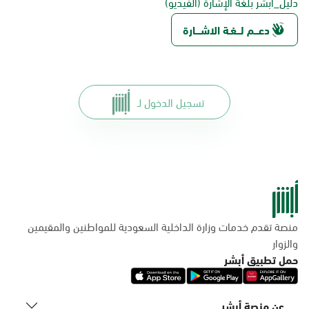
دليل_أبشر بلغة الإشارة (الفيديو)
دعـــم لـــغـة الاشــــارة
تسجيل الدخول لـ
منصة تقدم خدمات وزارة الداخلية السعودية للمواطنين والمقيمين
والزوار
حمل تطبيق أبشر
عن منصة أبشر