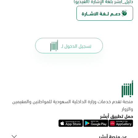
دليل_أبشر بلغة الإشارة (الفيديو)
دعـــم لـــغـة الاشــــارة
تسجيل الدخول لـ
منصة تقدم خدمات وزارة الداخلية السعودية للمواطنين والمقيمين
والزوار
حمل تطبيق أبشر
عن منصة أبشر