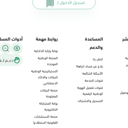
تسجيل الدخول لـ
شر
المساعدة
روابط مهمة
أدوات المسا
والدعم
بوابة وزارة الداخلية
ة
المنصة الوطنية
اتصل بنا
دعـــم لـــغ
الموحدة
م
بلاغ عن فساد (نزاهة)
الاستراتيجية الوطنية
الأسئلة الشائعة
للبيانات والذكاء
قنوات الخدمة
الاصطناعي
قنوات تفعيل الهوية
منصة البيانات
لوصول
الوطنية الرقمية
المفتوحة
التسجيل والاشتراك
بوابة المشاركة
الالكترونية
منصة الاستشارات
القانونية (استطلاع)