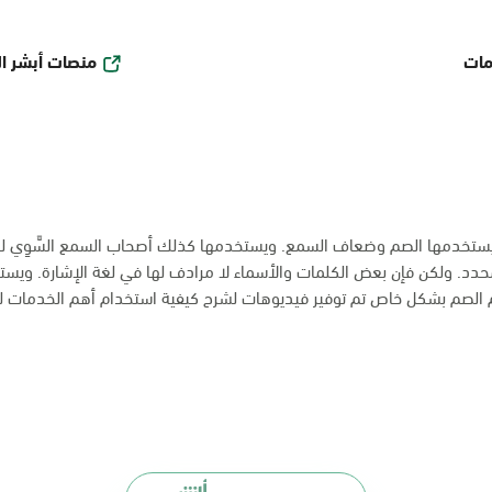
منصات أبشر ا
مات
ة يستخدمها الصم وضعاف السمع. ويستخدمها كذلك أصحاب السمع السَّوِي للت
دد. ولكن فإن بعض الكلمات والأسماء لا مرادف لها في لغة الإشارة. ويستخدم
م الصم بشكل خاص تم توفير فيديوهات لشرح كيفية استخدام أهم الخدمات ل