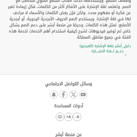
وضعاف السمع. ويستخدمها كذلك أصحاب السمع السَّوِي للتخاطب مع
الصم. وتعتمد لغة الإشارة على الأفكار أكثر من الكلمات، فكل إيماءة تعبر
عن فكرة أو مفهوم محدد. ولكن فإن بعض الكلمات والأسماء لا مرادف
لها في لغة الإشارة. ويستخدم الصم الحروف الأبجدية اليدوية، أو أبجدية
الأصابع، لمثل هذه الكلمات. وحرصًا من منصة أبشر على دعم الصم بشكل
خاص تم توفير فيديوهات لشرح كيفية استخدام أهم الخدمات لخدمة هذه
الفئة في جميع مناطق المملكة.
دليل_أبشر بلغة الإشارة (الفيديو)
دعـــم لـــغـة الاشــــارة
وسائل التواصل الاجتماعي
أدوات المساعدة
A+
A-
عن منصة أبشر