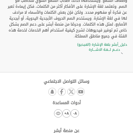
وضعاف السمع. ويستخدمها كذلك أصحاب السمع السَّوِي للتخاطب مع
الصم. وتعتمد لغة الإشارة على الأفكار أكثر من الكلمات، فكل إيماءة تعبر
عن فكرة أو مفهوم محدد. ولكن فإن بعض الكلمات والأسماء لا مرادف
لها في لغة الإشارة. ويستخدم الصم الحروف الأبجدية اليدوية، أو أبجدية
الأصابع، لمثل هذه الكلمات. وحرصًا من منصة أبشر على دعم الصم بشكل
خاص تم توفير فيديوهات لشرح كيفية استخدام أهم الخدمات لخدمة هذه
الفئة في جميع مناطق المملكة.
دليل_أبشر بلغة الإشارة (الفيديو)
دعـــم لـــغـة الاشــــارة
وسائل التواصل الاجتماعي
أدوات المساعدة
A+
A-
عن منصة أبشر