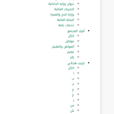
ديوان وزارة الداخلية
التحريات المالية
وزارة الحج والعمرة
النيابة العامة
خدمات عامة
أفراد المجتمع
الكل
مواطن
المواطن والمقيم
مقيم
زائر
ترتيب هجائي
الكل
ا
ب
ت
ح
خ
ر
س
ش