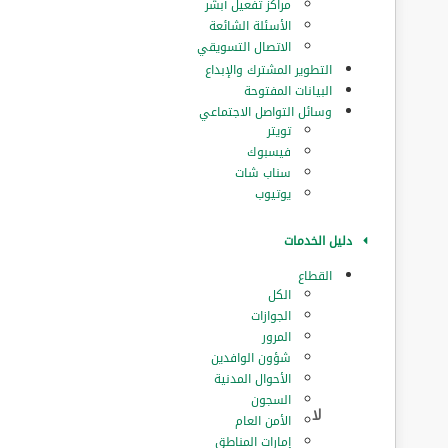
مراكز تفعيل أبشر
الأسئلة الشائعة
الاتصال التسويقي
التطوير المشترك والإبداع
البيانات المفتوحة
وسائل التواصل الاجتماعي
تويتر
فيسبوك
سناب شات
يوتيوب
دليل الخدمات
القطاع
الكل
الجوازات
المرور
‏شؤون الوافدين
الأحوال المدنية
السجون
الأمن العام
إمارات المناطق