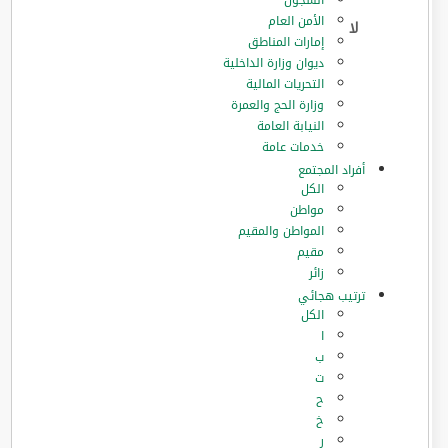
السجون
الأمن العام
إمارات المناطق
ديوان وزارة الداخلية
التحريات المالية
وزارة الحج والعمرة
النيابة العامة
خدمات عامة
أفراد المجتمع
الكل
مواطن
المواطن والمقيم
مقيم
زائر
ترتيب هجائي
الكل
ا
ب
ت
ح
خ
ر