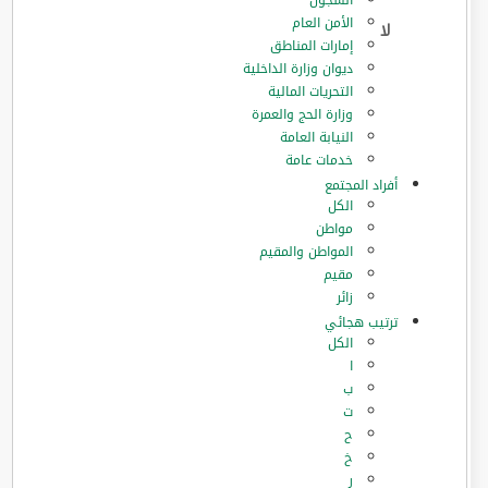
السجون
الأمن العام
إمارات المناطق
ديوان وزارة الداخلية
التحريات المالية
وزارة الحج والعمرة
النيابة العامة
خدمات عامة
أفراد المجتمع
الكل
مواطن
المواطن والمقيم
مقيم
زائر
ترتيب هجائي
الكل
ا
ب
ت
ح
خ
ر