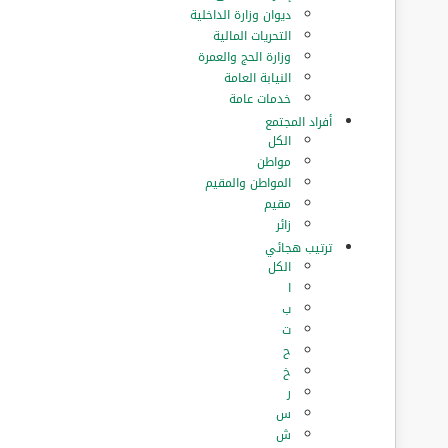
ديوان وزارة الداخلية
التحريات المالية
وزارة الحج والعمرة
النيابة العامة
خدمات عامة
أفراد المجتمع
الكل
مواطن
المواطن والمقيم
مقيم
زائر
ترتيب هجائي
الكل
ا
ب
ت
ح
خ
ر
س
ش