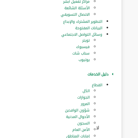
مراكز تفعيل أبشر
الأسئلة الشائعة
الاتصال التسويقي
التطوير المشترك والإبداع
البيانات المفتوحة
وسائل التواصل الاجتماعي
تويتر
فيسبوك
سناب شات
يوتيوب
دليل الخدمات
القطاع
الكل
الجوازات
المرور
‏شؤون الوافدين
الأحوال المدنية
السجون
الأمن العام
إمارات المناطق