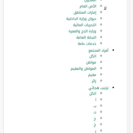
السجون
الأمن العام
إمارات المناطق
ديوان وزارة الداخلية
التحريات المالية
وزارة الحج والعمرة
النيابة العامة
خدمات عامة
أفراد المجتمع
الكل
مواطن
المواطن والمقيم
مقيم
زائر
ترتيب هجائي
الكل
ا
ب
ت
ح
خ
ر