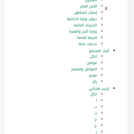
السجون
الأمن العام
إمارات المناطق
ديوان وزارة الداخلية
التحريات المالية
وزارة الحج والعمرة
النيابة العامة
خدمات عامة
أفراد المجتمع
الكل
مواطن
المواطن والمقيم
مقيم
زائر
ترتيب هجائي
الكل
ا
ب
ت
ح
خ
ر