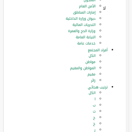
السجون
الأمن العام
إمارات المناطق
ديوان وزارة الداخلية
التحريات المالية
وزارة الحج والعمرة
النيابة العامة
خدمات عامة
أفراد المجتمع
الكل
مواطن
المواطن والمقيم
مقيم
زائر
ترتيب هجائي
الكل
ا
ب
ت
ح
خ
ر