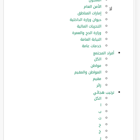
السجون
الأمن العام
إمارات المناطق
ديوان وزارة الداخلية
التحريات المالية
وزارة الحج والعمرة
النيابة العامة
خدمات عامة
أفراد المجتمع
الكل
مواطن
المواطن والمقيم
مقيم
زائر
ترتيب هجائي
الكل
ا
ب
ت
ح
خ
ر