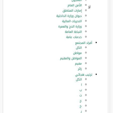
السجون
الأمن العام
إمارات المناطق
ديوان وزارة الداخلية
التحريات المالية
وزارة الحج والعمرة
النيابة العامة
خدمات عامة
أفراد المجتمع
الكل
مواطن
المواطن والمقيم
مقيم
زائر
ترتيب هجائي
الكل
ا
ب
ت
ح
خ
ر